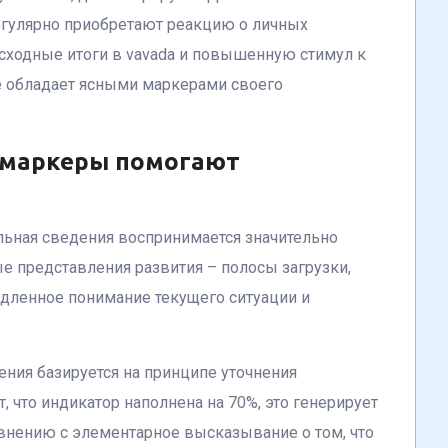
егулярно приобретают реакцию о личных
сходные итоги в vavada и повышенную стимул к
е обладает ясными маркерами своего
 маркеры помогают
ельная сведения воспринимается значительно
ые представления развития – полосы загрузки,
дленное понимание текущего ситуации и
ния базируется на принципе уточнения
, что индикатор наполнена на 70%, это генерирует
внению с элементарное высказывание о том, что