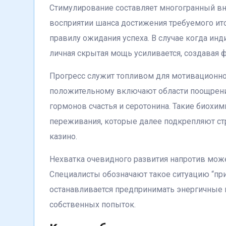
Стимулирование составляет многогранный вну
восприятии шанса достижения требуемого итог
правилу ожидания успеха. В случае когда инд
личная скрытая мощь усиливается, создавая 
Прогресс служит топливом для мотивационно
положительному включают области поощрения
гормонов счастья и серотонина. Такие биох
переживания, которые далее подкрепляют ст
казино.
Нехватка очевидного развития напротив мож
Специалисты обозначают такое ситуацию “при
останавливается предпринимать энергичные 
собственных попыток.