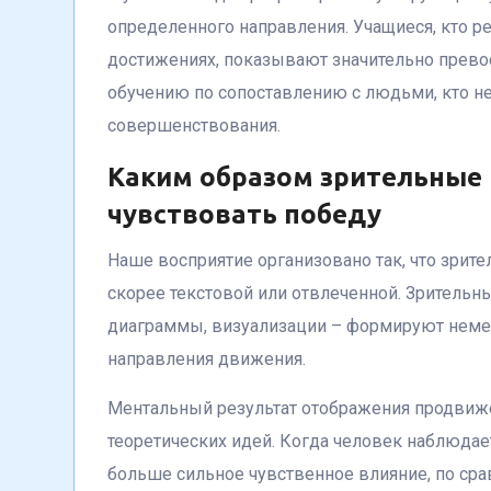
определенного направления. Учащиеся, кто р
достижениях, показывают значительно прево
обучению по сопоставлению с людьми, кто н
совершенствования.
Каким образом зрительные
чувствовать победу
Наше восприятие организовано так, что зрит
скорее текстовой или отвлеченной. Зрительн
диаграммы, визуализации – формируют неме
направления движения.
Ментальный результат отображения продвиже
теоретических идей. Когда человек наблюдает
больше сильное чувственное влияние, по сра