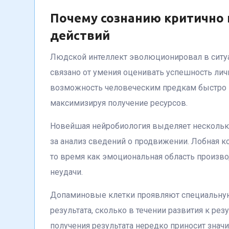
Почему сознанию критично 
действий
Людской интеллект эволюционировал в ситу
связано от умения оценивать успешность ли
возможность человеческим предкам быстро м
максимизируя получение ресурсов.
Новейшая нейробиология выделяет несколько
за анализ сведений о продвижении. Лобная к
то время как эмоциональная область произво
неудачи.
Допаминовые клетки проявляют специальную
результата, сколько в течении развития к рез
получения результата нередко приносит знач