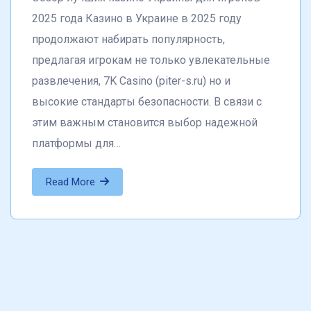
2025 года Казино в Украине в 2025 году
продолжают набирать популярность,
предлагая игрокам не только увлекательные
развлечения, 7K Casino (piter-s.ru) но и
высокие стандарты безопасности. В связи с
этим важным становится выбор надежной
платформы для…
Read More