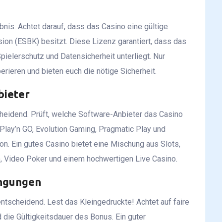
bnis. Achtet darauf, dass das Casino eine gültige
n (ESBK) besitzt. Diese Lizenz garantiert, dass das
pielerschutz und Datensicherheit unterliegt. Nur
erieren und bieten euch die nötige Sicherheit.
bieter
scheidend. Prüft, welche Software-Anbieter das Casino
Play’n GO, Evolution Gaming, Pragmatic Play und
tion. Ein gutes Casino bietet eine Mischung aus Slots,
r), Video Poker und einem hochwertigen Live Casino.
ingungen
ntscheidend. Lest das Kleingedruckte! Achtet auf faire
die Gültigkeitsdauer des Bonus. Ein guter