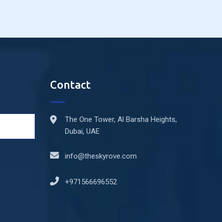
Contact
The One Tower, Al Barsha Heights,
Dubai, UAE
info@theskyrove.com
+971566696552