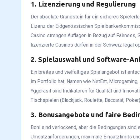
1. Lizenzierung und Regulierung
Der absolute Grundstein für ein sicheres Spielerle
Lizenz der Eidgenössischen Spielbankenkommissio
Casino strengen Auflagen in Bezug auf Fairness, S
lizenzierte Casinos dürfen in der Schweiz legal op
2. Spielauswahl und Software-An
Ein breites und vielfältiges Spielangebot ist ent
im Portfolio hat. Namen wie NetEnt, Microgaming, 
Yggdrasil sind Indikatoren für Qualität und Innova
Tischspielen (Blackjack, Roulette, Baccarat, Poke
3. Bonusangebote und faire Bed
Boni sind verlockend, aber die Bedingungen sind e
Umsatzanforderungen, maximale Einsatzlimits und 