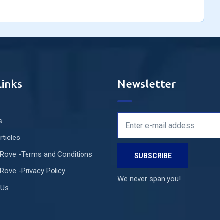
Links
Newsletter
s
rticles
 Rove -Terms and Conditions
Rove -Privacy Policy
We never span you!
 Us