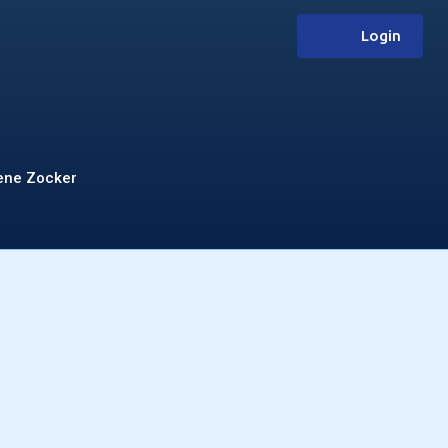
Login
rene Zocker