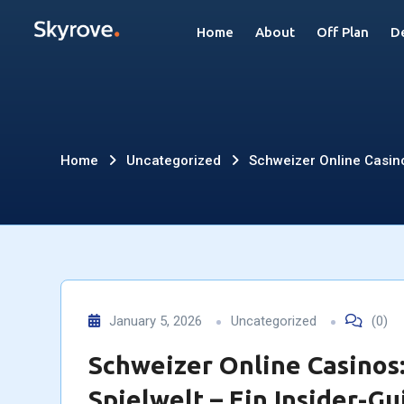
Skip
Home
About
Off Plan
D
to
content
Schweizer
Home
Uncategorized
Schweizer Online Casino
Online
Casinos:
Ihr
January 5, 2026
Uncategorized
(0)
Tor
Schweizer Online Casinos:
zur
Spielwelt – Ein Insider-G