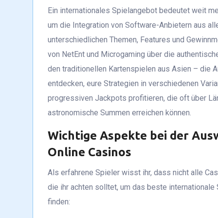
Ein internationales Spielangebot bedeutet weit me
um die Integration von Software-Anbietern aus all
unterschiedlichen Themen, Features und Gewinnme
von NetEnt und Microgaming über die authentische
den traditionellen Kartenspielen aus Asien – die A
entdecken, eure Strategien in verschiedenen Varia
progressiven Jackpots profitieren, die oft über 
astronomische Summen erreichen können.
Wichtige Aspekte bei der Ausw
Online Casinos
Als erfahrene Spieler wisst ihr, dass nicht alle Ca
die ihr achten solltet, um das beste international
finden: