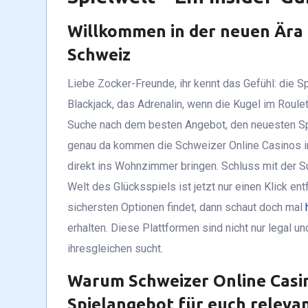
globalen
Willkommen in der neuen Ära d
Spielwelt
Schweiz
–
Liebe Zocker-Freunde, ihr kennt das Gefühl: die 
Ein
Blackjack, das Adrenalin, wenn die Kugel im Roulett
Suche nach dem besten Angebot, den neuesten Sp
Insider-
genau da kommen die Schweizer Online Casinos ins 
Guide
direkt ins Wohnzimmer bringen. Schluss mit der S
Welt des Glücksspiels ist jetzt nur einen Klick ent
für
sichersten Optionen findet, dann schaut doch mal
erfahrene
erhalten. Diese Plattformen sind nicht nur legal und
ihresgleichen sucht.
Zocker
Warum Schweizer Online Casin
Spielangebot für euch relevan