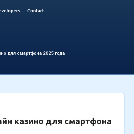
evelopers
Contact
но для смартфона 2025 года
йн казино для смартфона