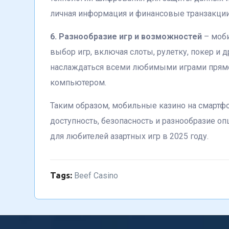
личная информация и финансовые транзакции
6. Разнообразие игр и возможностей
– моби
выбор игр, включая слоты, рулетку, покер и
наслаждаться всеми любимыми играми прямо 
компьютером.
Таким образом, мобильные казино на смартфо
доступность, безопасность и разнообразие оп
для любителей азартных игр в 2025 году.
Tags:
Beef Casino