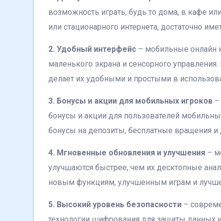
возможность играть, будь то дома, в кафе ил
или стационарного интернета, достаточно име
2. Удобный интерфейс
– мобильные онлайн к
маленького экрана и сенсорного управления.
делает их удобными и простыми в использов
3. Бонусы и акции для мобильных игроков
–
бонусы и акции для пользователей мобильны
бонусы на депозиты, бесплатные вращения и
4. Мгновенные обновления и улучшения
– м
улучшаются быстрее, чем их десктопные анало
новым функциям, улучшенным играм и лучш
5. Высокий уровень безопасности
– соврем
технологии шифрования для защиты данных иг