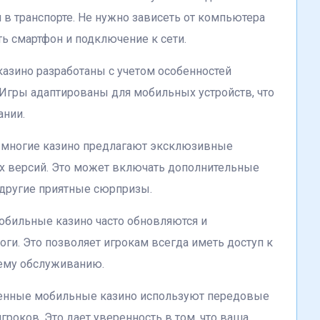
и в транспорте. Не нужно зависеть от компьютера
ть смартфон и подключение к сети.
азино разработаны с учетом особенностей
 Игры адаптированы для мобильных устройств, что
ании.
 многие казино предлагают эксклюзивные
х версий. Это может включать дополнительные
 другие приятные сюрпризы.
обильные казино часто обновляются и
ги. Это позволяет игрокам всегда иметь доступ к
ему обслуживанию.
енные мобильные казино используют передовые
роков. Это дает уверенность в том, что ваша