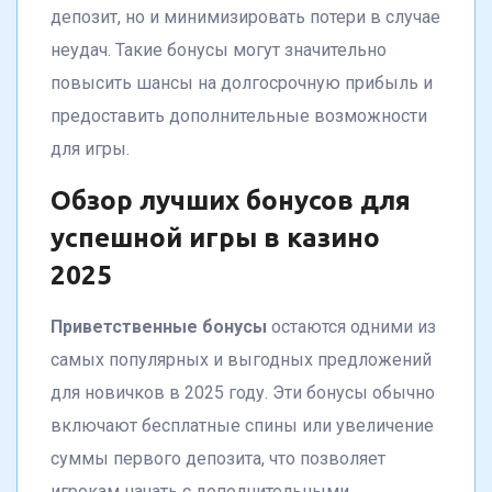
депозит, но и минимизировать потери в случае
неудач. Такие бонусы могут значительно
повысить шансы на долгосрочную прибыль и
предоставить дополнительные возможности
для игры.
Обзор лучших бонусов для
успешной игры в казино
2025
Приветственные бонусы
остаются одними из
самых популярных и выгодных предложений
для новичков в 2025 году. Эти бонусы обычно
включают бесплатные спины или увеличение
суммы первого депозита, что позволяет
игрокам начать с дополнительными