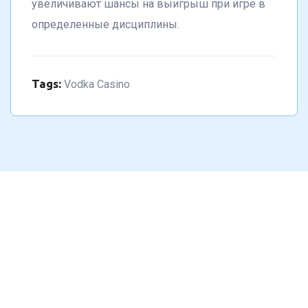
увеличивают шансы на выигрыш при игре в
определенные дисциплины.
Tags:
Vodka Casino