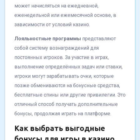
может начисляться на ежедневной,
еженедельной или ежемесячной основе, в
зависимости от условий казино.
Лояльностные программы
представляют
собой систему вознаграждений для
постоянных игроков. За участие в играх,
выполнение определённых задач или ставки,
игроки могут зарабатывать очки, которые
позже обмениваются на бонусные средства,
бесплатные спины или другие привилегии. Это
отличный способ получать дополнительные
бонусы, продолжая играть на платформе.
Как выбрать выгодные
бонусы для игры в казино