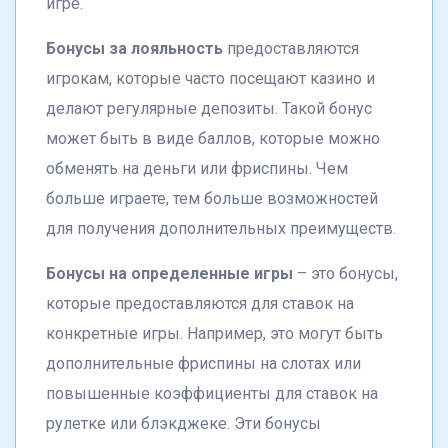
игре.
Бонусы за лояльность
предоставляются
игрокам, которые часто посещают казино и
делают регулярные депозиты. Такой бонус
может быть в виде баллов, которые можно
обменять на деньги или фриспины. Чем
больше играете, тем больше возможностей
для получения дополнительных преимуществ.
Бонусы на определенные игры
– это бонусы,
которые предоставляются для ставок на
конкретные игры. Например, это могут быть
дополнительные фриспины на слотах или
повышенные коэффициенты для ставок на
рулетке или блэкджеке. Эти бонусы